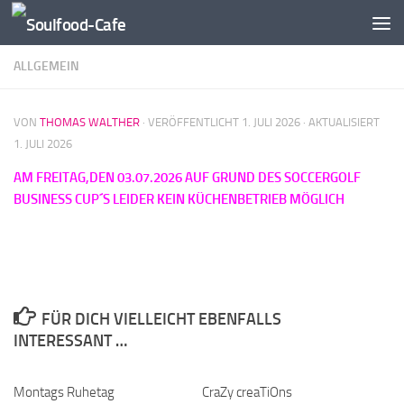
Zum Inhalt springen
ALLGEMEIN
VON
THOMAS WALTHER
· VERÖFFENTLICHT
1. JULI 2026
· AKTUALISIERT
1. JULI 2026
AM FREITAG,DEN 03.07.2026 AUF GRUND DES SOCCERGOLF
BUSINESS CUP´S LEIDER KEIN KÜCHENBETRIEB MÖGLICH
FÜR DICH VIELLEICHT EBENFALLS
INTERESSANT …
Montags Ruhetag
CraZy creaTiOns