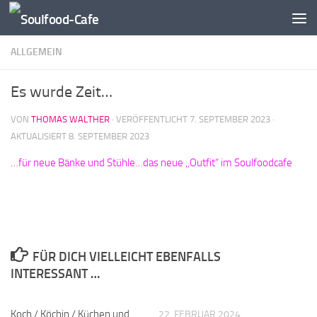
Zum Inhalt springen
ALLGEMEIN
Es wurde Zeit…
VON
THOMAS WALTHER
· VERÖFFENTLICHT
7. SEPTEMBER 2023
·
AKTUALISIERT
8. SEPTEMBER 2023
…für neue Bänke und Stühle…das neue ,,Outfit“ im Soulfoodcafe
FÜR DICH VIELLEICHT EBENFALLS
INTERESSANT …
Koch / Köchin / Küchen und
22. FEBRUAR 2024